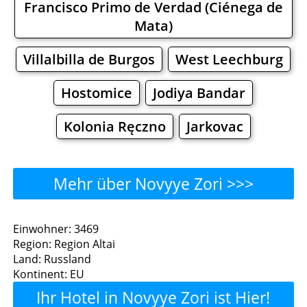
Francisco Primo de Verdad (Ciénega de
Mata)
Villalbilla de Burgos
West Leechburg
Hostomice
Jodiya Bandar
Kolonia Ręczno
Jarkovac
Mehr über Novyye Zori >>>
Novyye Zori - Wo man
Einwohner: 3469
Region: Region Altai
essen kann?
Land: Russland
Kontinent: EU
Restaurants
Cafe
Bars
Bier
Ihr Hotel in Novyye Zori ist Hier!