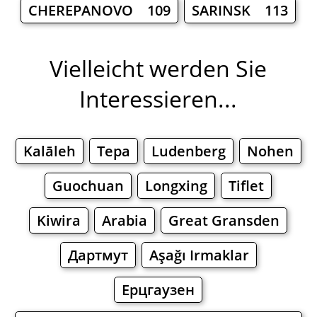
CHEREPANOVO 109
SARINSK 113
Vielleicht werden Sie
Interessieren...
Kalāleh
Tepa
Ludenberg
Nohen
Guochuan
Longxing
Tiflet
Kiwira
Arabia
Great Gransden
Дартмут
Aşağı Irmaklar
Ерцгаузен