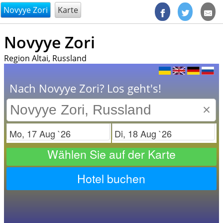
@endsectiom
Novyye Zori
Karte
Novyye Zori
Region Altai, Russland
Nach Novyye Zori? Los geht's!
×
Check in
Check out
Wählen Sie auf der Karte
Hotel buchen