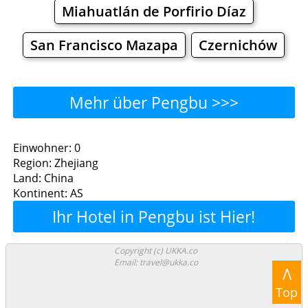
Miahuatlán de Porfirio Díaz
San Francisco Mazapa
Czernichów
Mehr über Pengbu >>>
Pengbu - Wo man essen
Einwohner: 0
Region: Zhejiang
kann?
Land: China
Kontinent: AS
Restaurants
Cafe
Bars
Bier
Ihr Hotel in Pengbu ist Hier!
Bäckereien
Supermärkte
Malls
Copyright (c) UKKA.co
Email: travel@ukka.co
Pengbu - Einkaufen und
Λ
Top
Shoppen.