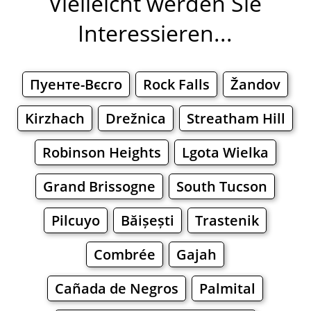
Vielleicht werden Sie
Interessieren...
Пуенте-Вєсго
Rock Falls
Žandov
Kirzhach
Drežnica
Streatham Hill
Robinson Heights
Lgota Wielka
Grand Brissogne
South Tucson
Pilcuyo
Băișești
Trastenik
Combrée
Gajah
Cañada de Negros
Palmital