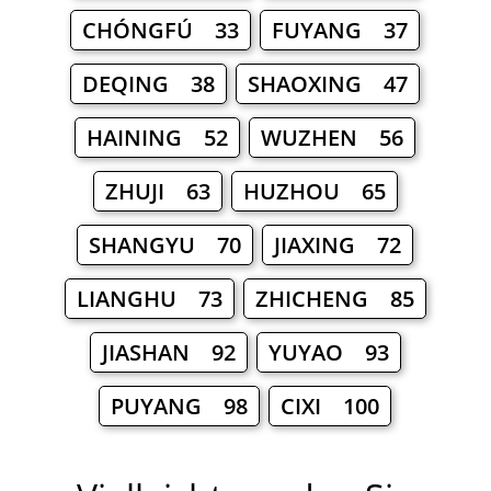
CHÓNGFÚ 33
FUYANG 37
DEQING 38
SHAOXING 47
HAINING 52
WUZHEN 56
ZHUJI 63
HUZHOU 65
SHANGYU 70
JIAXING 72
LIANGHU 73
ZHICHENG 85
JIASHAN 92
YUYAO 93
PUYANG 98
CIXI 100