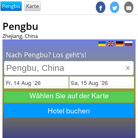
@endsectiom
Pengbu
Karte
Pengbu
Zhejiang, China
Nach Pengbu? Los geht's!
×
Check in
Check out
Wählen Sie auf der Karte
Hotel buchen