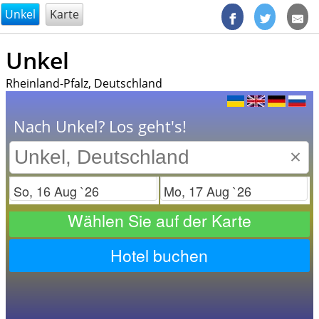
@endsectiom
Unkel
Karte
Unkel
Rheinland-Pfalz, Deutschland
Nach Unkel? Los geht's!
×
Check in
Check out
Wählen Sie auf der Karte
Hotel buchen