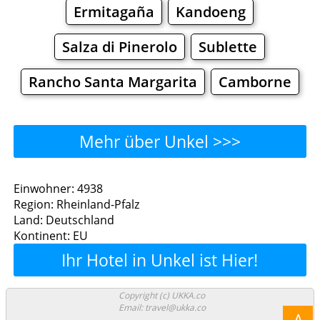
Ermitagaña
Kandoeng
Salza di Pinerolo
Sublette
Rancho Santa Margarita
Camborne
Mehr über Unkel >>>
Unkel - Wo man essen
Einwohner: 4938
Region: Rheinland-Pfalz
kann?
Land: Deutschland
Kontinent: EU
Restaurants
Cafe
Bars
Bier
Ihr Hotel in Unkel ist Hier!
Bäckereien
Supermärkte
Malls
Copyright (c) UKKA.co
Email: travel@ukka.co
Unkel - Einkaufen und
Λ