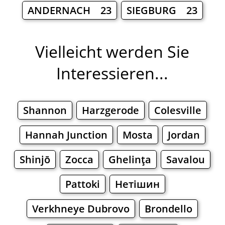
ANDERNACH 23
SIEGBURG 23
Vielleicht werden Sie
Interessieren...
Shannon
Harzgerode
Colesville
Hannah Junction
Mosta
Jordan
Shinjō
Zocca
Ghelinţa
Savalou
Pattoki
Нетішин
Verkhneye Dubrovo
Brondello