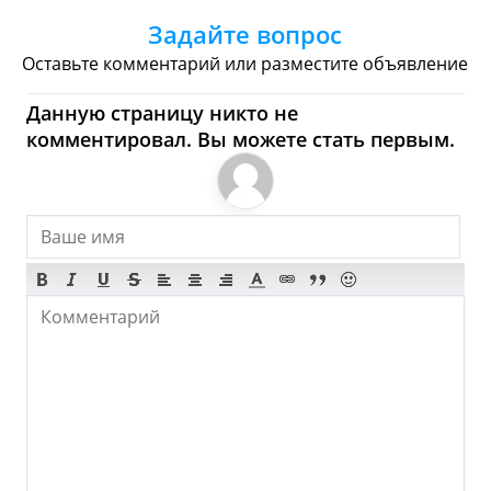
Задайте вопрос
Торговые Центры
Оставьте комментарий или разместите объявление
Черривейл - Где купить?
Данную страницу никто не
Магазины, Шоппинг
комментировал. Вы можете стать первым.
Продукты
Булочные
Супермаркеты
Торговые Центры
Мода
Одежда
Обувь
Ювелирные
Спорт
Спиртное
Черривейл - Что
посмотреть и Куда