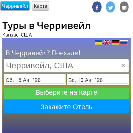
@endsectiom
Черривейл
Карта
Туры в Черривейл
Канзас, США
В Черривейл? Поехали!
×
Заезд
Отъезд
Выберите на Карте
Закажите Отель