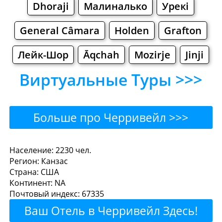
Dhoraji
Малиналько
Урекі
General Câmara
Holden
Grafton
Лейк-Шор
Āqchah
Mozirje
Jinji
Виртуальные Туры >>>
Больше про Черривейл >>>
Черривейл - Где поесть
Население: 2230 чел.
Регион: Канзас
или перекусить?
Страна: США
Континент: NA
Рестораны
Кафе
Бары
Пиво
Почтовый индекс: 67335
Ваш Отель в Черривейл Здесь!
Булочные
Супермаркеты