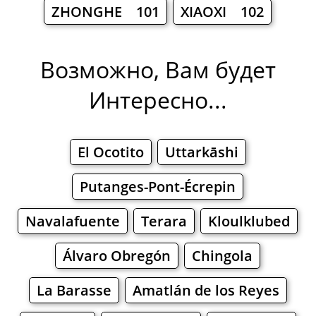
ZHONGHE 101
XIAOXI 102
Возможно, Вам будет
Интересно...
El Ocotito
Uttarkāshi
Putanges-Pont-Écrepin
Navalafuente
Terara
Kloulklubed
Álvaro Obregón
Chingola
La Barasse
Amatlán de los Reyes