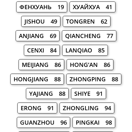
ФЕНХУАНЬ 19
ХУАЙХУА 41
JISHOU 49
TONGREN 62
ANJIANG 69
QIANCHENG 77
CENXI 84
LANQIAO 85
MEIJIANG 86
HONG’AN 86
HONGJIANG 88
ZHONGPING 88
YAJIANG 88
SHIYE 91
ERONG 91
ZHONGLING 94
GUANZHOU 96
PINGKAI 98