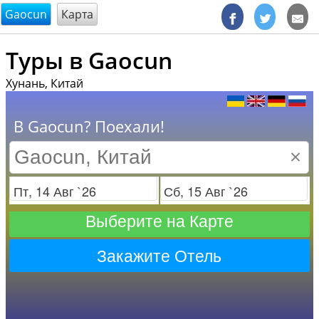
@endsectiom
Gaocun
Карта
Туры в Gaocun
Хунань, Китай
В Gaocun? Поехали!
×
Заезд
Отъезд
Выберите на Карте
Закажите Отель