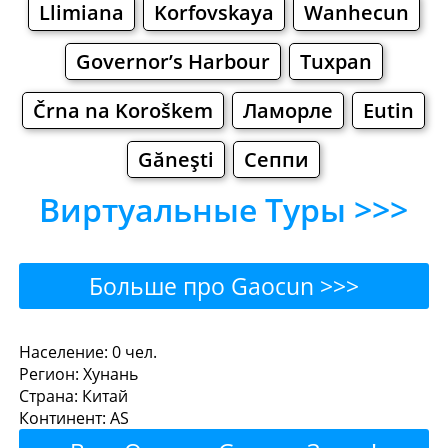
Llimiana
Korfovskaya
Wanhecun
Governor’s Harbour
Tuxpan
Črna na Koroškem
Ламорле
Eutin
Găneşti
Сеппи
Виртуальные Туры >>>
Больше про Gaocun >>>
Gaocun - Где поесть или
Население: 0 чел.
Регион: Хунань
перекусить?
Страна: Китай
Континент: AS
Рестораны
Кафе
Бары
Пиво