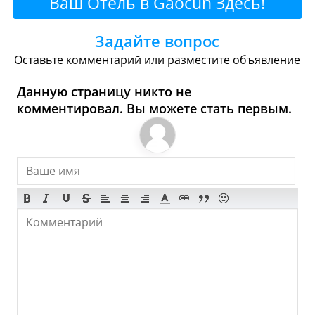
Ваш Отель в Gaocun Здесь!
Булочные
Супермаркеты
Задайте вопрос
Торговые Центры
Оставьте комментарий или разместите объявление
Gaocun - Где купить?
Данную страницу никто не
комментировал. Вы можете стать первым.
Магазины, Шоппинг
Продукты
Булочные
Супермаркеты
Торговые Центры
Мода
Одежда
Обувь
Ювелирные
Спорт
Спиртное
Gaocun - Что посмотреть