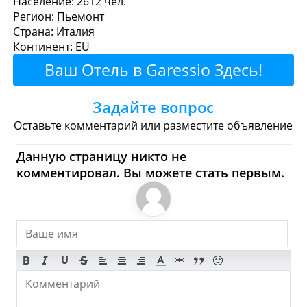
Население: 2612 чел.
Регион: Пьемонт
перекусить?
Страна: Италия
Континент: EU
Рестораны
Кафе
Бары
Пиво
Ваш Отель в Garessio Здесь!
Булочные
Супермаркеты
Задайте вопрос
Торговые Центры
Оставьте комментарий или разместите объявление
Garessio - Где купить?
Данную страницу никто не
комментировал. Вы можете стать первым.
Магазины, Шоппинг
Продукты
Булочные
Супермаркеты
Торговые Центры
Мода
Одежда
Обувь