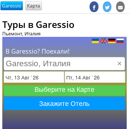
@endsectiom
Garessio
Карта
Туры в Garessio
Пьемонт, Италия
В Garessio? Поехали!
×
Заезд
Отъезд
Выберите на Карте
Закажите Отель