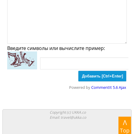
Ювелирные
Спорт
Спиртное
Garessio - Что посмотреть
и Куда сходить?
Введите символы или вычислите пример:
Музеи
Галлереи
Церкви
Синагоги
Мечети
Храмы
Парки
Powered by
CommentIt 5.6 Ajax
Ночные клубы
Казино
Боулинг
Аттракционы
Аквапарки
Copyright (c) UKKA.co
Email: travel@ukka.co
Λ
Стадионы
Аквариумы
Зоопарки
Top