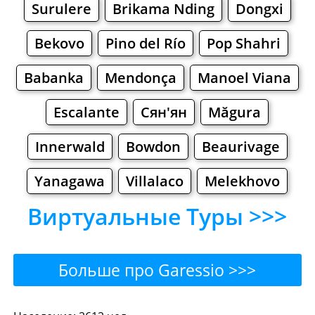
Surulere
Brikama Nding
Dongxi
Bekovo
Pino del Río
Pop Shahri
Babanka
Mendonça
Manoel Viana
Escalante
Сян'ян
Măgura
Innerwald
Bowdon
Beaurivage
Yanagawa
Villalaco
Melekhovo
Виртуальные Туры >>>
Больше про Garessio >>>
Garessio - Где поесть или