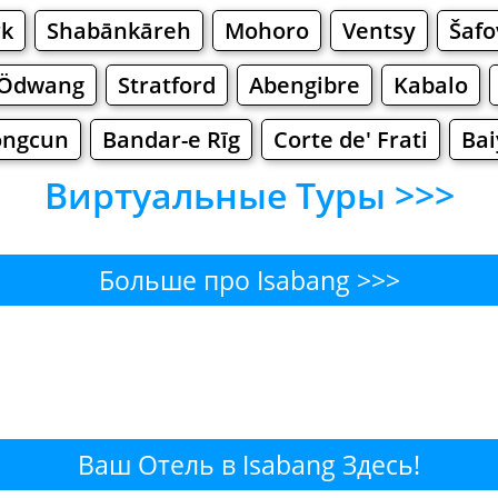
rk
Shabānkāreh
Mohoro
Ventsy
Šafo
Ödwang
Stratford
Abengibre
Kabalo
ongcun
Bandar-e Rīg
Corte de' Frati
Bai
Виртуальные Туры >>>
Больше про Isabang >>>
ang - Где поесть или переку
Бары
Пиво
Булочные
Супермаркет
g - Где купить? Магазины, 
Ваш Отель в Isabang Здесь!