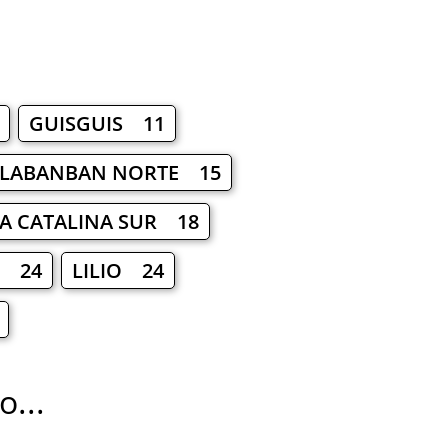
GUISGUIS 11
LABANBAN NORTE 15
A CATALINA SUR 18
C 24
LILIO 24
...