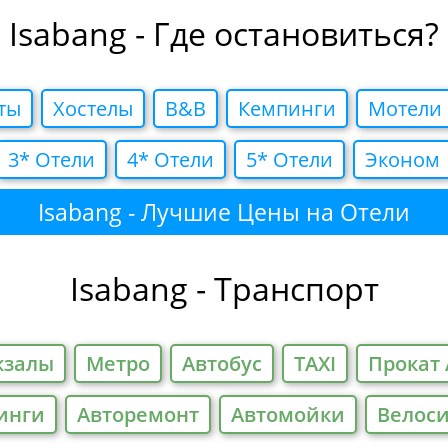
Isabang - Где остановиться?
ты
Хостелы
B&B
Кемпинги
Мотели
3* Отели
4* Отели
5* Отели
Эконом
Isabang - Лучшие Цены на Отели
Isabang - Транспорт
кзалы
Метро
Автобус
TAXI
Прокат 
инги
Авторемонт
Автомойки
Велос