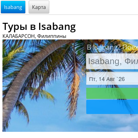
@endsectiom
Isabang
Карта
Туры в Isabang
КАЛАБАРСОН, Филиппины
В Isabang? Пое
Заезд