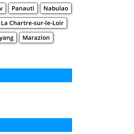
v
Panauti
Nabulao
La Chartre-sur-le-Loir
yang
Marazion
сить?
ы
Торговые Центры
Шоппинг