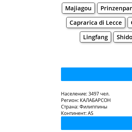
Majiagou
Prinzenpa
Caprarica di Lecce
Lingfang
Shid
Isab
Население: 3497 чел.
Регион: КАЛАБАРСОН
Рестораны
Кафе
Страна: Филиппины
Континент: AS
Isaban