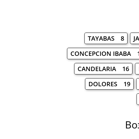
TAYABAS 8
J
CONCEPCION IBABA 
CANDELARIA 16
DOLORES 19
Во