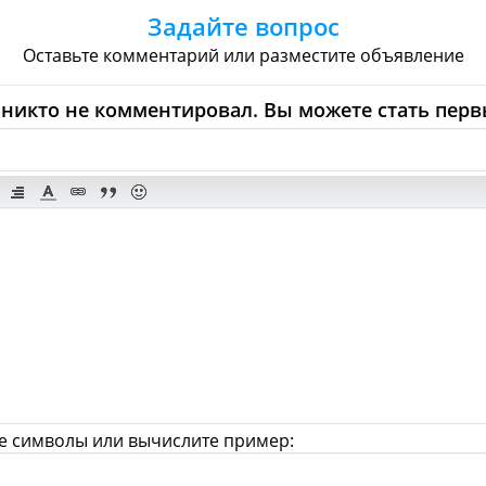
чные
Супермаркеты
Торговые Центры
Задайте вопрос
Обувь
Ювелирные
Спорт
Спиртное
Оставьте комментарий или разместите объявление
g - Что посмотреть и Куда с
никто не комментировал. Вы можете стать перв
лереи
Церкви
Синагоги
Мечети
Х
Казино
Боулинг
Аттракционы
Аква
Аквариумы
Зоопарки
Кино
Isabang - Красота и Здоровь
ахерские
Спа
Фитнес
Тренажеры
Дантисты
Аптеки
Ветеринария
е символы или вычислите пример: