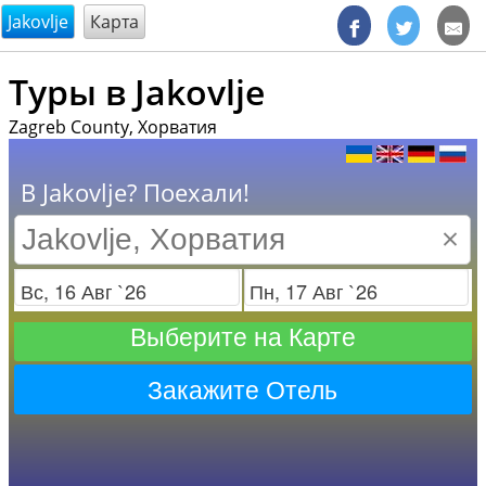
@endsectiom
Jakovlje
Карта
Туры в Jakovlje
Zagreb County, Хорватия
В Jakovlje? Поехали!
×
Заезд
Отъезд
Выберите на Карте
Закажите Отель