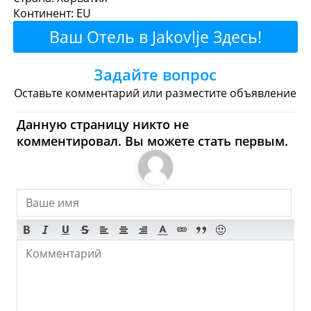
Континент: EU
Рестораны
Кафе
Бары
Пиво
Ваш Отель в Jakovlje Здесь!
Булочные
Супермаркеты
Задайте вопрос
Торговые Центры
Оставьте комментарий или разместите объявление
Jakovlje - Где купить?
Данную страницу никто не
комментировал. Вы можете стать первым.
Магазины, Шоппинг
Продукты
Булочные
Супермаркеты
Торговые Центры
Мода
Одежда
Обувь
Ювелирные
Спорт
Спиртное