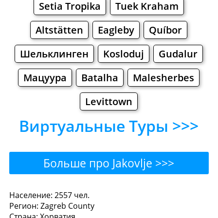
Setia Tropika
Tuek Kraham
Altstätten
Eagleby
Quíbor
Шельклинген
Kosloduj
Gudalur
Мацуура
Batalha
Malesherbes
Levittown
Виртуальные Туры >>>
Больше про Jakovlje >>>
Jakovlje - Где поесть или
Население: 2557 чел.
Регион: Zagreb County
перекусить?
Страна: Хорватия