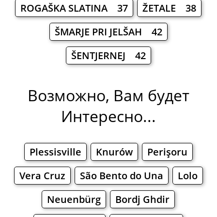
ROGAŠKA SLATINA 37
ŽETALE 38
ŠMARJE PRI JELŠAH 42
ŠENTJERNEJ 42
Возможно, Вам будет
Интересно...
Plessisville
Knurów
Perişoru
Vera Cruz
São Bento do Una
Lolo
Neuenbürg
Bordj Ghdir