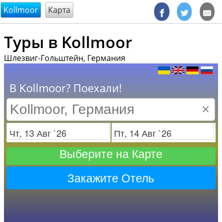
@endsectiom
Kollmoor
Карта
Туры в Kollmoor
Шлезвиг-Гольштейн, Германия
В Kollmoor? Поехали!
×
Заезд
Отъезд
Выберите на Карте
Закажите Отель