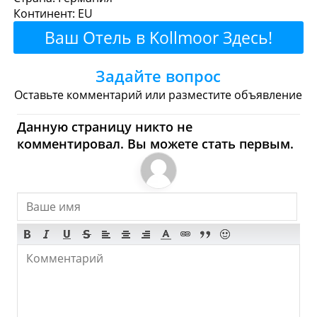
Континент: EU
Рестораны
Кафе
Бары
Пиво
Ваш Отель в Kollmoor Здесь!
Булочные
Супермаркеты
Задайте вопрос
Торговые Центры
Оставьте комментарий или разместите объявление
Kollmoor - Где купить?
Данную страницу никто не
комментировал. Вы можете стать первым.
Магазины, Шоппинг
Продукты
Булочные
Супермаркеты
Торговые Центры
Мода
Одежда
Обувь
Ювелирные
Спорт
Спиртное