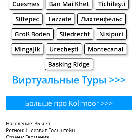
Cuesmes
Ban Mai Khet
Tichileşti
Siltepec
Lazzate
Лихтенфельс
Groß Boden
Sliedrecht
Nisipuri
Mingajik
Urecheşti
Montecanal
Basking Ridge
Виртуальные Туры >>>
Больше про Kollmoor >>>
Kollmoor - Где поесть или
Население: 36 чел.
Регион: Шлезвиг-Гольштейн
перекусить?
Страна: Германия