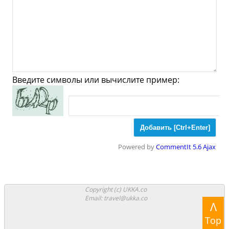
Мода
Одежда
Обувь
Ювелирные
Спорт
Спиртное
Lampoih Santan - Что
посмотреть и Куда
Введите символы или вычислите пример:
сходить?
Музеи
Галлереи
Церкви
Powered by
CommentIt 5.6 Ajax
Синагоги
Мечети
Храмы
Парки
Copyright (c) UKKA.co
Email: travel@ukka.co
Ночные клубы
Казино
Боулинг
Λ
Top