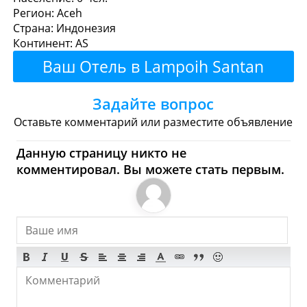
Регион: Aceh
поесть или перекусить?
Страна: Индонезия
Континент: AS
Рестораны
Кафе
Бары
Пиво
Ваш Отель в Lampoih Santan
Булочные
Супермаркеты
Здесь!
Задайте вопрос
Торговые Центры
Оставьте комментарий или разместите объявление
Lampoih Santan - Где
Данную страницу никто не
комментировал. Вы можете стать первым.
купить? Магазины,
Шоппинг
Продукты
Булочные
Супермаркеты
Торговые Центры