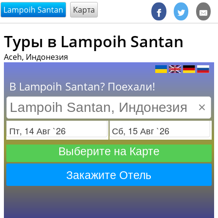
@endsectiom
Lampoih Santan
Карта
Туры в Lampoih Santan
Aceh, Индонезия
В Lampoih Santan? Поехали!
×
Заезд
Отъезд
Выберите на Карте
Закажите Отель