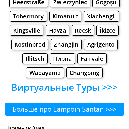
Heerstraße
Zwierzyniec
Gogoşu
Tobermory
Kimanuit
Xiachengli
Kingsville
Havza
Recsk
İkizce
Kostinbrod
Zhangjin
Agrigento
Illitsch
Пирна
Fairvale
Wadayama
Changping
Виртуальные Туры >>>
Больше про Lampoih Santan >>>
Lampoih Santan - Где
Население: 0 чел.