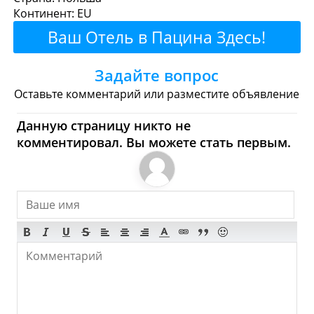
Континент: EU
Рестораны
Кафе
Бары
Пиво
Ваш Отель в Пацина Здесь!
Булочные
Супермаркеты
Задайте вопрос
Торговые Центры
Оставьте комментарий или разместите объявление
Пацина - Где купить?
Данную страницу никто не
комментировал. Вы можете стать первым.
Магазины, Шоппинг
Продукты
Булочные
Супермаркеты
Торговые Центры
Мода
Одежда
Обувь
Ювелирные
Спорт
Спиртное