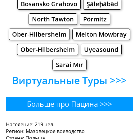
Bosansko Grahovo
Şāleḩābād
North Tawton
Pörmitz
Ober-Hilbersheim
Melton Mowbray
Ober-Hilbersheim
Uyeasound
Sarāi Mīr
Виртуальные Туры >>>
Больше про Пацина >>>
Пацина - Где поесть или
Население: 219 чел.
Регион: Мазовецкое воеводство
перекусить?
Страна: Польша