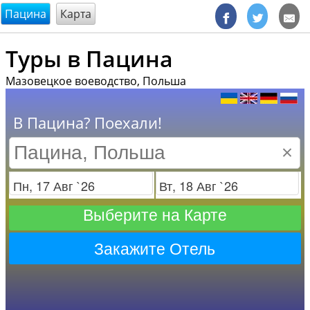
@endsectiom
Пацина
Карта
Туры в Пацина
Мазовецкое воеводство, Польша
В Пацина? Поехали!
×
Заезд
Отъезд
Выберите на Карте
Закажите Отель