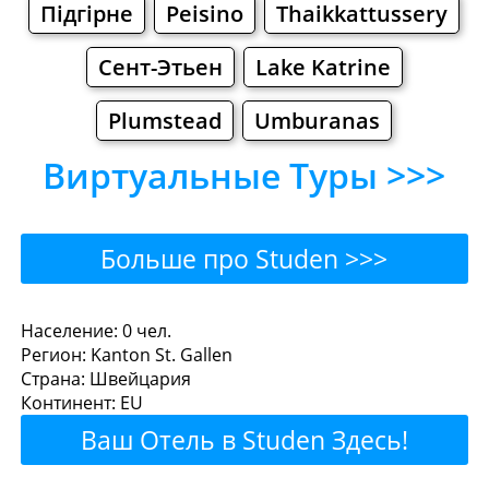
Підгірне
Peisino
Thaikkattussery
Сент-Этьен
Lake Katrine
Plumstead
Umburanas
Виртуальные Туры >>>
Больше про Studen >>>
Studen - Где поесть или
Население: 0 чел.
Регион: Kanton St. Gallen
перекусить?
Страна: Швейцария
Континент: EU
Рестораны
Кафе
Бары
Пиво
Ваш Отель в Studen Здесь!
Булочные
Супермаркеты