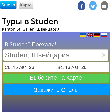
@endsectiom
Studen
Карта
Туры в Studen
Kanton St. Gallen, Швейцария
В Studen? Поехали!
×
Заезд
Отъезд
Выберите на Карте
Закажите Отель