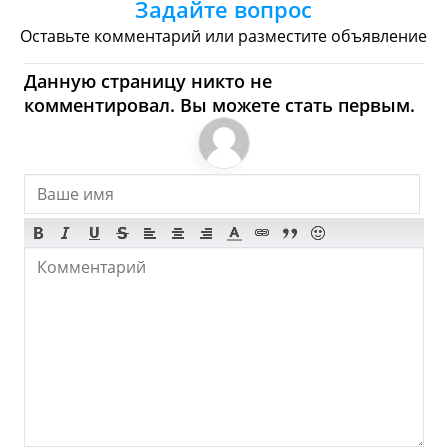
Задайте вопрос
Торговые Центры
Оставьте комментарий или разместите объявление
Studen - Где купить?
Данную страницу никто не
комментировал. Вы можете стать первым.
Магазины, Шоппинг
Продукты
Булочные
Супермаркеты
Торговые Центры
Мода
Одежда
Обувь
Ювелирные
Спорт
Спиртное
Studen - Что посмотреть и
Куда сходить?