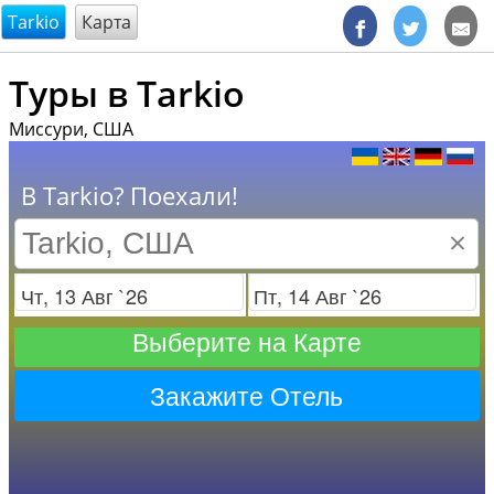
@endsectiom
Tarkio
Карта
Туры в Tarkio
Миссури, США
В Tarkio? Поехали!
×
Заезд
Отъезд
Выберите на Карте
Закажите Отель