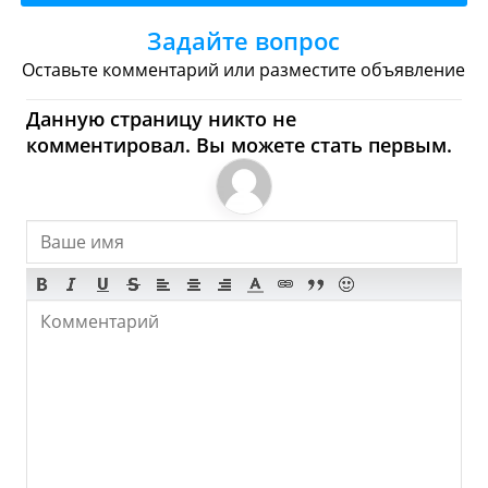
Задайте вопрос
Торговые Центры
Оставьте комментарий или разместите объявление
Tarkio - Где купить?
Данную страницу никто не
Магазины, Шоппинг
комментировал. Вы можете стать первым.
Продукты
Булочные
Супермаркеты
Торговые Центры
Мода
Одежда
Обувь
Ювелирные
Спорт
Спиртное
Tarkio - Что посмотреть и
Куда сходить?