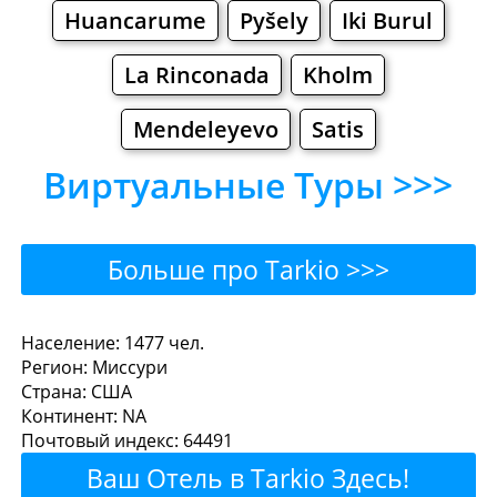
Huancarume
Pyšely
Iki Burul
La Rinconada
Kholm
Mendeleyevo
Satis
Виртуальные Туры >>>
Больше про Tarkio >>>
Tarkio - Где поесть или
Население: 1477 чел.
Регион: Миссури
перекусить?
Страна: США
Континент: NA
Рестораны
Кафе
Бары
Пиво
Почтовый индекс: 64491
Ваш Отель в Tarkio Здесь!
Булочные
Супермаркеты