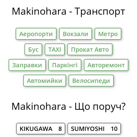
Готелі
Makinohara - Транспорт
Аеропорти
Вокзали
Метро
Бус
TAXI
Прокат Авто
Заправки
Паркiнгi
Авторемонт
Автомийки
Велосипеди
Makinohara - Що поруч?
KIKUGAWA 8
SUMIYOSHI 10