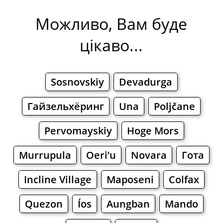
Можливо, Вам буде
цікаво...
Sosnovskiy
Devadurga
Гайзельхёринг
Una
Poljčane
Pervomayskiy
Hoge Mors
Murrupula
Oeri’u
Novara
Гота
Incline Village
Maposeni
Colfax
Quezon
Íos
Aungban
Mando