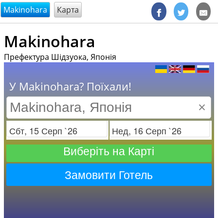
@endsectiom
Makinohara
Карта
Makinohara
Префектура Шідзуока, Японія
У Makinohara? Поїхали!
×
Заезд
Отъезд
Виберіть на Карті
Замовити Готель