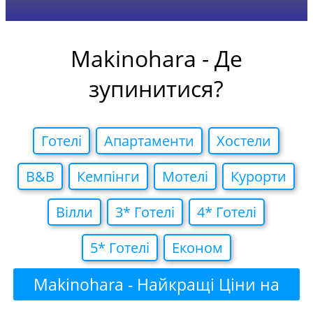
Makinohara - Де
зупинитися?
Готелi
Апартаменти
Хостели
B&B
Кемпiнги
Мотелi
Курорти
Вiлли
3* Готелi
4* Готелi
5* Готелi
Економ
Makinohara - Найкращі Ціни на