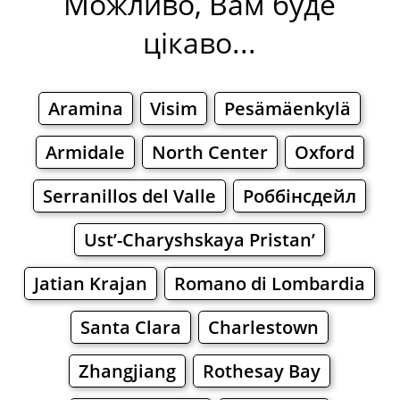
Можливо, Вам буде
цікаво...
Aramina
Visim
Pesämäenkylä
Armidale
North Center
Oxford
Serranillos del Valle
Роббінсдейл
Ust’-Charyshskaya Pristan’
Jatian Krajan
Romano di Lombardia
Santa Clara
Charlestown
Zhangjiang
Rothesay Bay