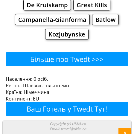
De Kruiskamp
Great Kills
Campanella-Gianforma
Batlow
Kozjubynske
Більше про Twedt >>>
Twedt - Де поїсти або
Населення: 0 осiб.
Регiон: Шлезвіг-Гольштейн
перекусити?
Країна: Німеччина
Континент: EU
Ресторани
Кафе
Бари
Пиво
Ваш Готель у Twedt Тут!
Булочнi
Супермаркети
Copyright (c) UKKA.co
Email: travel@ukka.co
Λ
Торгiвельнi Центри