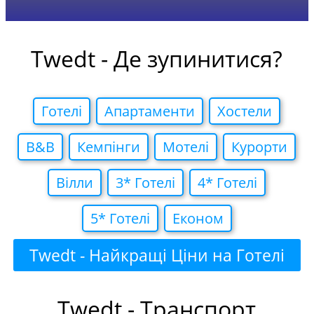
Twedt - Де зупинитися?
Готелi
Апартаменти
Хостели
B&B
Кемпiнги
Мотелi
Курорти
Вiлли
3* Готелi
4* Готелi
5* Готелi
Економ
Twedt - Найкращі Ціни на Готелі
Twedt - Транспорт