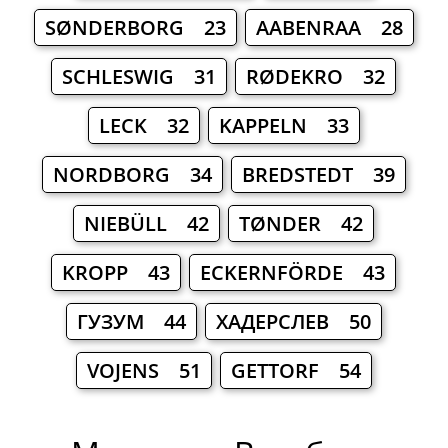
SØNDERBORG 23
AABENRAA 28
SCHLESWIG 31
RØDEKRO 32
LECK 32
KAPPELN 33
NORDBORG 34
BREDSTEDT 39
NIEBÜLL 42
TØNDER 42
KROPP 43
ECKERNFÖRDE 43
ГУЗУМ 44
ХАДЕРСЛЕВ 50
VOJENS 51
GETTORF 54