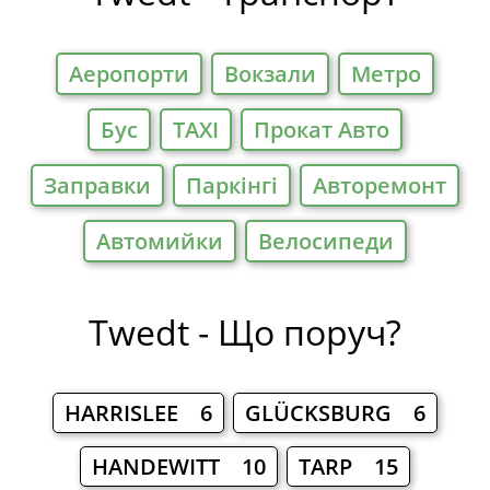
Аеропорти
Вокзали
Метро
Бус
TAXI
Прокат Авто
Заправки
Паркiнгi
Авторемонт
Автомийки
Велосипеди
Twedt - Що поруч?
HARRISLEE 6
GLÜCKSBURG 6
HANDEWITT 10
TARP 15