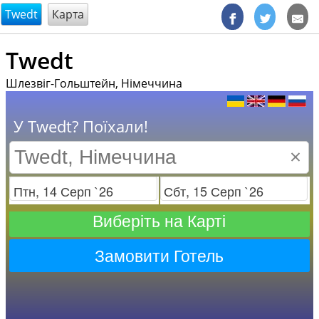
@endsectiom
Twedt
Карта
Twedt
Шлезвіг-Гольштейн, Німеччина
У Twedt? Поїхали!
×
Заезд
Отъезд
Виберіть на Карті
Замовити Готель