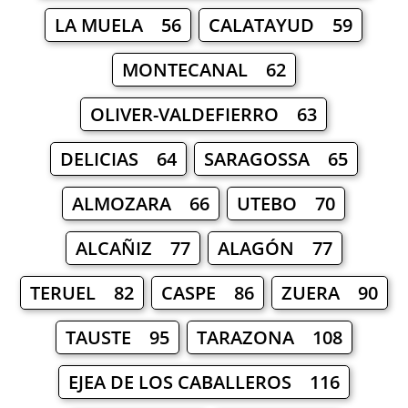
LA MUELA 56
CALATAYUD 59
MONTECANAL 62
OLIVER-VALDEFIERRO 63
DELICIAS 64
SARAGOSSA 65
ALMOZARA 66
UTEBO 70
ALCAÑIZ 77
ALAGÓN 77
TERUEL 82
CASPE 86
ZUERA 90
TAUSTE 95
TARAZONA 108
EJEA DE LOS CABALLEROS 116