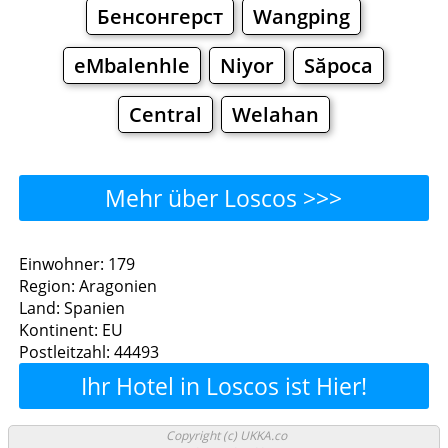
Бенсонгерст
Wangping
eMbalenhle
Niyor
Săpoca
Central
Welahan
Mehr über Loscos >>>
Loscos - Wo man essen
Einwohner: 179
Region: Aragonien
kann?
Land: Spanien
Kontinent: EU
Restaurants
Cafe
Bars
Bier
Postleitzahl: 44493
Ihr Hotel in Loscos ist Hier!
Bäckereien
Supermärkte
Malls
Loscos - Einkaufen und
Copyright (c) UKKA.co