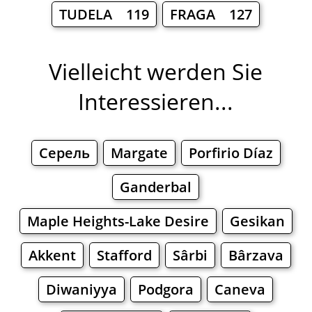
TUDELA 119
FRAGA 127
Vielleicht werden Sie
Interessieren...
Серель
Margate
Porfirio Díaz
Ganderbal
Maple Heights-Lake Desire
Gesikan
Akkent
Stafford
Sârbi
Bârzava
Diwaniyya
Podgora
Caneva