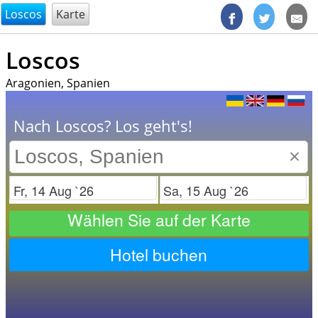
@endsectiom
Loscos
Karte
Loscos
Aragonien, Spanien
Nach Loscos? Los geht's!
×
Check in
Check out
Wählen Sie auf der Karte
Hotel buchen