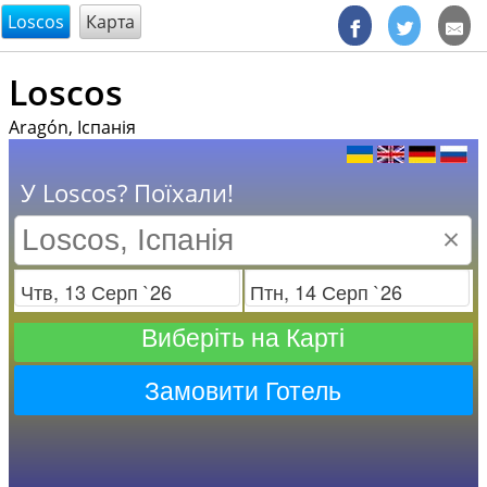
@endsectiom
Loscos
Карта
Loscos
Aragón, Іспанія
У Loscos? Поїхали!
×
Заезд
Отъезд
Виберіть на Карті
Замовити Готель