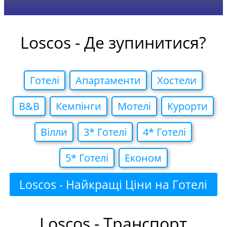
Loscos - Де зупинитися?
Готелi
Апартаменти
Хостели
B&B
Кемпiнги
Мотелi
Курорти
Вiлли
3* Готелi
4* Готелi
5* Готелi
Економ
Loscos - Найкращі Ціни на Готелі
Loscos - Транспорт