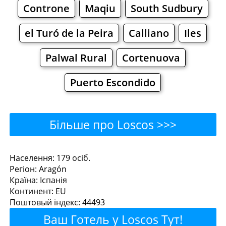
Controne
Maqiu
South Sudbury
el Turó de la Peira
Calliano
Iles
Palwal Rural
Cortenuova
Puerto Escondido
Більше про Loscos >>>
Loscos - Де поїсти або
Населення: 179 осiб.
Регiон: Aragón
перекусити?
Країна: Іспанія
Континент: EU
Ресторани
Кафе
Бари
Пиво
Поштовый iндекс: 44493
Ваш Готель у Loscos Тут!
Булочнi
Супермаркети