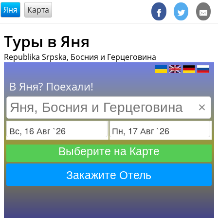
@endsectiom
Яня
Карта
Туры в Яня
Republika Srpska, Босния и Герцеговина
В Яня? Поехали!
×
Заезд
Отъезд
Выберите на Карте
Закажите Отель