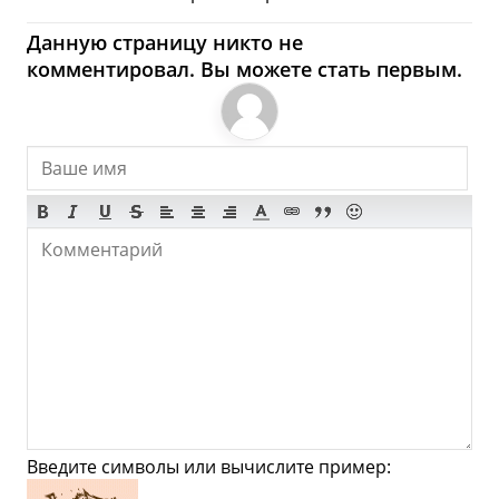
Яня - Где купить?
Данную страницу никто не
комментировал. Вы можете стать первым.
Магазины, Шоппинг
Продукты
Булочные
Супермаркеты
Торговые Центры
Мода
Одежда
Обувь
Ювелирные
Спорт
Спиртное
Яня - Что посмотреть и
Куда сходить?
Введите символы или вычислите пример:
Музеи
Галлереи
Церкви