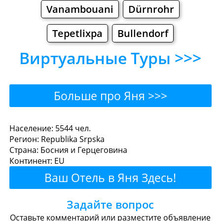
Vanambouani
Dürnrohr
Tepetlixpa
Bullendorf
Виртуальные Туры >>>
Больше про Яня >>>
Яня - Где поесть или
Население: 5544 чел.
Регион: Republika Srpska
перекусить?
Страна: Босния и Герцеговина
Континент: EU
Рестораны
Кафе
Бары
Пиво
Ваш Отель в Яня Здесь!
Булочные
Супермаркеты
Задайте вопрос
Торговые Центры
Оставьте комментарий или разместите объявление