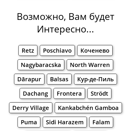
Возможно, Вам будет
Интересно...
Retz
Poschiavo
Коченево
Nagybaracska
North Warren
Dārapur
Balsas
Кур-де-Пиль
Dachang
Frontera
Strödt
Derry Village
Kankabchén Gamboa
Puma
Sidi Harazem
Falam