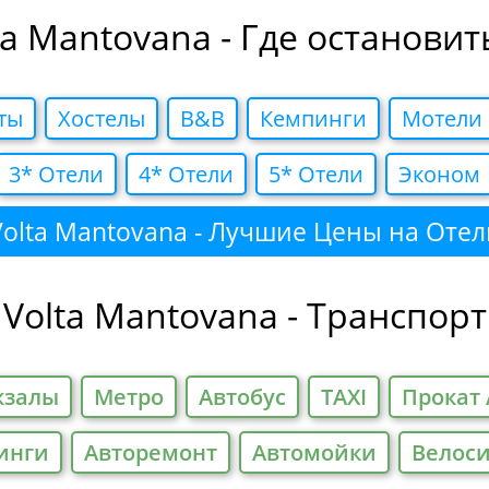
ta Mantovana - Где остановит
ты
Хостелы
B&B
Кемпинги
Мотели
3* Отели
4* Отели
5* Отели
Эконом
Volta Mantovana - Лучшие Цены на Отел
Volta Mantovana - Транспорт
кзалы
Метро
Автобус
TAXI
Прокат 
инги
Авторемонт
Автомойки
Велос