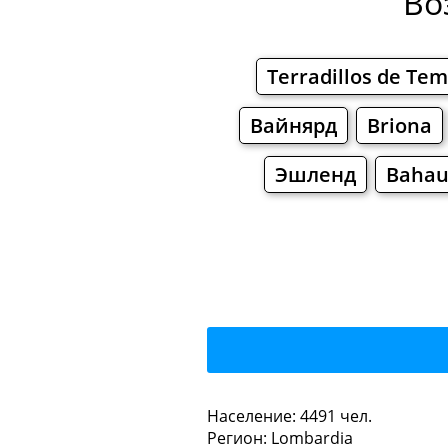
Во
Terradillos de Tem
Вайнярд
Briona
Эшленд
Baha
Volta Ma
Население: 4491 чел.
Регион: Lombardia