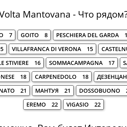
Volta Mantovana - Что рядом
IO 7
GOITO 8
PESCHIERA DEL GARDA 
5
VILLAFRANCA DI VERONA 15
CASTELN
E STIVIERE 16
SOMMACAMPAGNA 17
S
ONESE 18
CARPENEDOLO 18
ДЕЗЕНЦАН
NATO 21
МАНТУЯ 21
DOSSOBUONO 
EREMO 22
VIGASIO 22