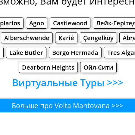
зможно, Вам будет Интересно
plarios
Agno
Castlewood
Лейк-Геріте
Alberschwende
Karié
Çengelköy
Abr
u
Lake Butler
Borgo Hermada
Tres Alga
Dearborn Heights
Ойл-Сити
Виртуальные Туры >>>
Больше про Volta Mantovana >>>
ntovana - Где поесть или пе