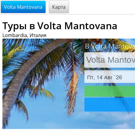
@endsectiom
Volta Mantovana
Карта
Туры в Volta Mantovana
Lombardia, Италия
В Volta Mantov
Заезд