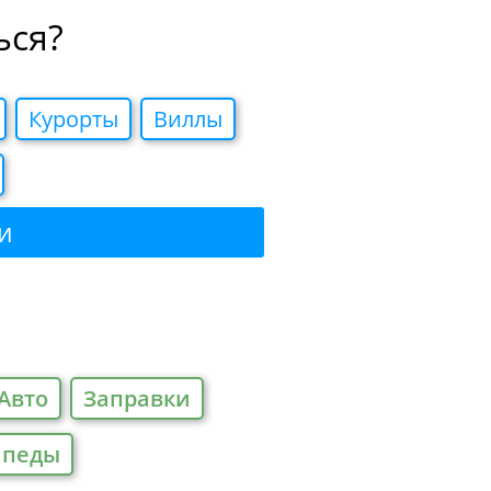
ься?
Курорты
Виллы
и
Авто
Заправки
ипеды