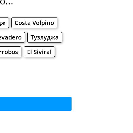
...
дж
Costa Volpino
evadero
Тузлуджа
rrobos
El Siviral
рекусить?