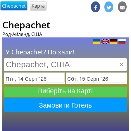
@endsectiom
Chepachet
Карта
Chepachet
Род-Айленд, США
У Chepachet? Поїхали!
×
Заезд
Отъезд
Виберіть на Карті
Замовити Готель