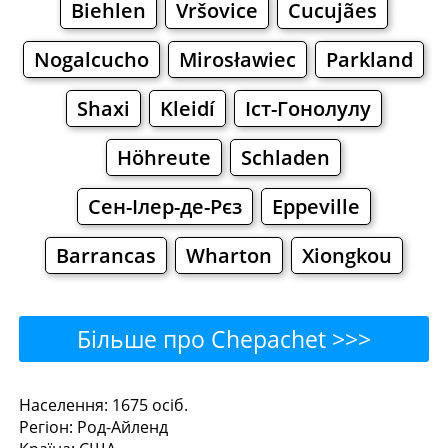
Biehlen
Vršovice
Cucujães
Nogalcucho
Mirosławiec
Parkland
Shaxi
Kleidí
Іст-Гонолулу
Höhreute
Schladen
Сен-Ілер-де-Рєз
Eppeville
Barrancas
Wharton
Xiongkou
Більше про Chepachet >>>
Chepachet - Де поїсти або
Населення: 1675 осiб.
Регiон: Род-Айленд
перекусити?