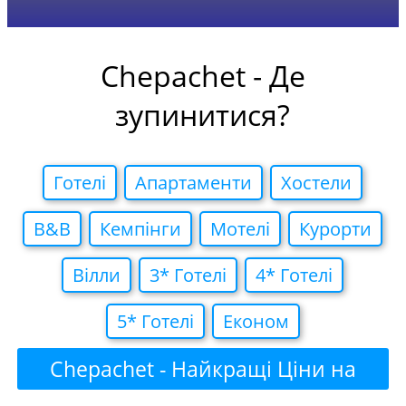
Chepachet - Де
зупинитися?
Готелi
Апартаменти
Хостели
B&B
Кемпiнги
Мотелi
Курорти
Вiлли
3* Готелi
4* Готелi
5* Готелi
Економ
Chepachet - Найкращі Ціни на