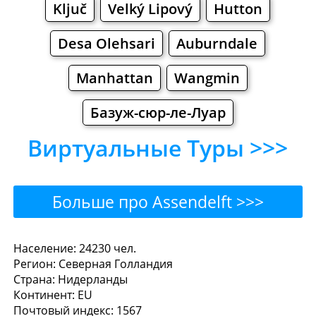
Ključ
Velký Lipový
Hutton
Desa Olehsari
Auburndale
Manhattan
Wangmin
Базуж-сюр-ле-Луар
Виртуальные Туры >>>
Больше про Assendelft >>>
Assendelft - Где поесть
Население: 24230 чел.
Регион: Северная Голландия
или перекусить?
Страна: Нидерланды
Континент: EU
Рестораны
Кафе
Бары
Пиво
Почтовый индекс: 1567