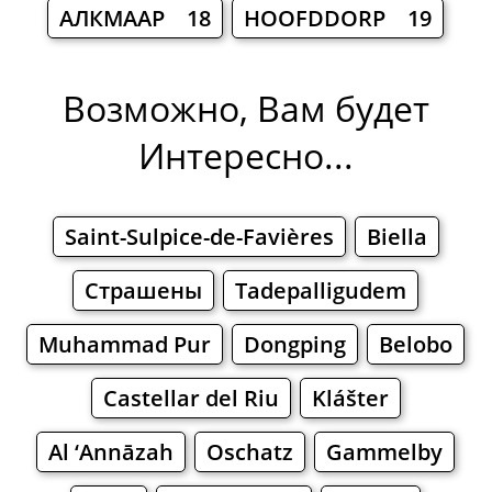
АЛКМААР 18
HOOFDDORP 19
Возможно, Вам будет
Интересно...
Saint-Sulpice-de-Favières
Biella
Страшены
Tadepalligudem
Muhammad Pur
Dongping
Belobo
Castellar del Riu
Klášter
Al ‘Annāzah
Oschatz
Gammelby