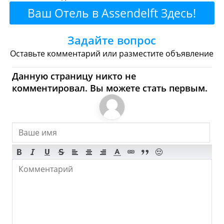
Ваш Отель в Assendelft Здесь!
Булочные
Супермаркеты
Задайте вопрос
Торговые Центры
Оставьте комментарий или разместите объявление
Assendelft - Где купить?
Данную страницу никто не
Магазины, Шоппинг
комментировал. Вы можете стать первым.
Продукты
Булочные
Супермаркеты
Торговые Центры
Мода
Одежда
Обувь
Ювелирные
Спорт
Спиртное
Assendelft - Что