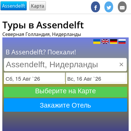
@endsectiom
Assendelft
Карта
Туры в Assendelft
Северная Голландия, Нидерланды
В Assendelft? Поехали!
×
Заезд
Отъезд
Выберите на Карте
Закажите Отель