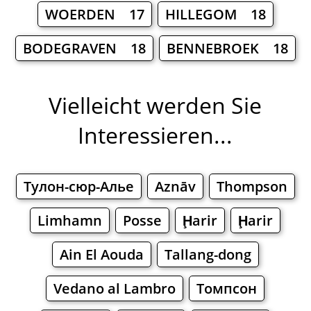
WOERDEN 17
HILLEGOM 18
BODEGRAVEN 18
BENNEBROEK 18
Vielleicht werden Sie
Interessieren...
Тулон-сюр-Алье
Aznāv
Thompson
Limhamn
Posse
Ḩarir
Ḩarir
Ain El Aouda
Tallang-dong
Vedano al Lambro
Томпсон