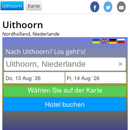
@endsectiom
Uithoorn
Karte
Uithoorn
Nordholland, Niederlande
Nach Uithoorn? Los geht's!
×
Check in
Check out
Wählen Sie auf der Karte
Hotel buchen