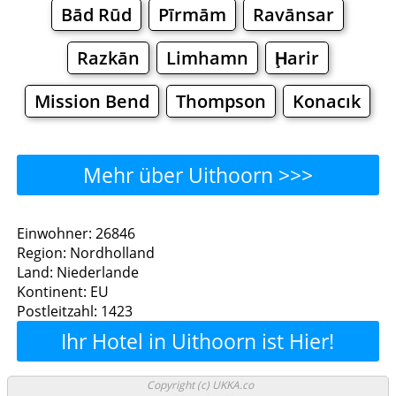
Bād Rūd
Pīrmām
Ravānsar
Razkān
Limhamn
Ḩarir
Mission Bend
Thompson
Konacık
Mehr über Uithoorn >>>
Uithoorn - Wo man essen
Einwohner: 26846
Region: Nordholland
kann?
Land: Niederlande
Kontinent: EU
Restaurants
Cafe
Bars
Bier
Postleitzahl: 1423
Ihr Hotel in Uithoorn ist Hier!
Bäckereien
Supermärkte
Malls
Uithoorn - Einkaufen und
Copyright (c) UKKA.co